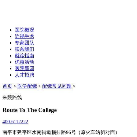
医院概况
近视手术
专家团队
联系我们
就诊指南
优惠活动
医院新闻
人才招聘
首页
>
医学配镜
>
配镜常见问题
>
来院路线
Route To The College
400-6112222
南平市延平区水南街道横排路96号（原火车站斜对面）