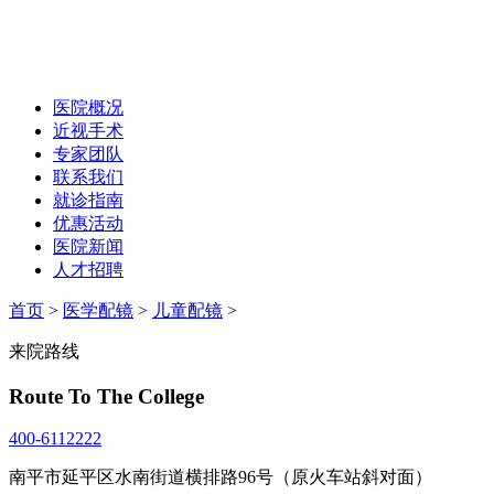
医院概况
近视手术
专家团队
联系我们
就诊指南
优惠活动
医院新闻
人才招聘
首页
>
医学配镜
>
儿童配镜
>
来院路线
Route To The College
400-6112222
南平市延平区水南街道横排路96号（原火车站斜对面）