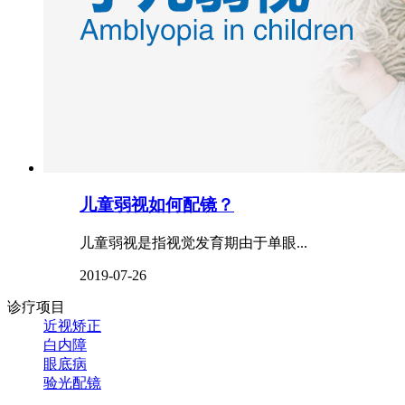
儿童弱视如何配镜？
儿童弱视是指视觉发育期由于单眼...
2019-07-26
诊疗项目
近视矫正
白内障
眼底病
验光配镜