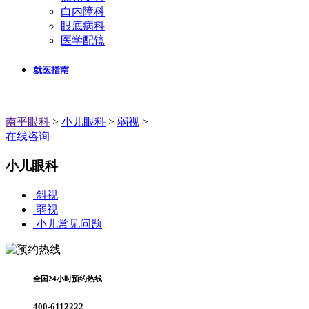
白内障科
眼底病科
医学配镜
就医指南
南平眼科
>
小儿眼科
>
弱视
>
在线咨询
小儿眼科
斜视
弱视
小儿常见问题
全国24小时预约热线
400-6112222