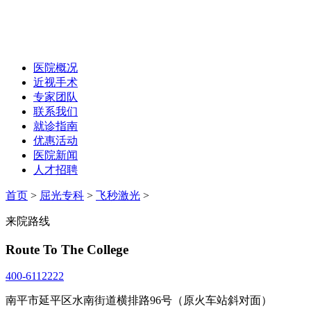
医院概况
近视手术
专家团队
联系我们
就诊指南
优惠活动
医院新闻
人才招聘
首页
>
屈光专科
>
飞秒激光
>
来院路线
Route To The College
400-6112222
南平市延平区水南街道横排路96号（原火车站斜对面）