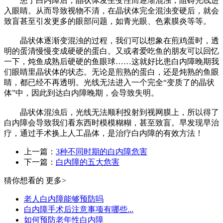
患了白内障后，晶状体发生变性而逐渐混浊，阻碍光线进
入眼睛。从而导致视物不清，在晶状体完全混浊变硬后，就会
致盲甚至引发更多的眼部问题，如青光眼、色素膜炎等等。
晶状体逐渐变混浊的过程，我们可以想象在煎鸡蛋时，透
明的蛋清慢慢变成硬硬的蛋白。又或者爱吃鱼的朋友可以回忆
一下，炖鱼成熟后硬硬的鱼眼球……这就好比患白内障晚期我
们眼睛里晶状体的状态。无论是煎熟的蛋白，还是炖熟的鱼眼
睛，都已经不再透明。光线无法进入一个完全“变质了的晶状
体”中，因此到达白内障晚期，会导致失明。
晶状体混浊后，光线无法顺利投射到视网膜上，所以得了
白内障会导致我们看东西时模模糊糊，甚至致盲。早发现早治
疗，通过手术换上人工晶体，是治疗白内障的有效方法！
上一篇：
3种不同时期的白内障危害
下一篇：
白内障的五大危害
猜你想看的
更多>
老人白内障能够预防吗
白内障手术后注意事项有哪些...
如何预防老年性白内障