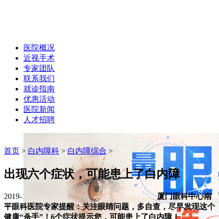
医院概况
近视手术
专家团队
联系我们
就诊指南
优惠活动
医院新闻
人才招聘
首页
>
白内障科
>
白内障综合
>
出现六个症状，可能患上了白内障
2019-11-08 作者：hxyk
字体大小:
A+
A-
厦门眼科中心南
平眼科医院专家提醒：关注眼睛问题，多自查，尽早发现这个
健康“杀手”！6个症状提示您，可能患上了白内障！