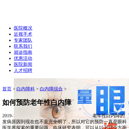
医院概况
近视手术
专家团队
联系我们
就诊指南
优惠活动
医院新闻
人才招聘
首页
>
白内障科
>
白内障综合
>
如何预防老年性白内障
2019-12-07 作者：hxyk
字体大小:
A+
A-
老年性白内障的
发病原因到现在也不是完全明了，所以对它的预防一直是眼科
医学界探索的重要问题。临床研究表明，可以从以下几个方面