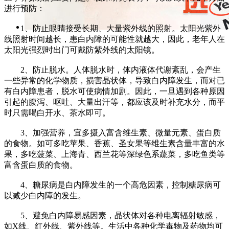
进行预防：
1、防止眼睛接受长期、大量紫外线的照射。太阳光紫外
线照射时间越长，患白内障的可能性就越大，因此，老年人在
太阳光强烈时出门可戴防紫外线的太阳镜。
2、防止脱水。人体脱水时，体内液体代谢紊乱，会产生
一些异常的化学物质，损害晶状体，导致白内障发生，而对已
有白内障患者，脱水可使病情加剧。因此，一旦遇到各种原因
引起的腹泻、呕吐、大量出汗等，都应该及时补充水分，而平
时只需喝白开水、茶水即可。
3、加强营养，宜多摄入富含维生素、微量元素、蛋白质
的食物。如可多吃苹果、香蕉、圣女果等维生素含量丰富的水
果，多吃菠菜、上海青、西兰花等深绿色系蔬菜，多吃鱼类等
富含蛋白质的食物。
4、糖尿病是白内障发生的一个高危因素，控制糖尿病可
以减少白内障的发生。
5、避免白内障易感因素，晶状体对各种电离辐射敏感，
如X线、红外线、紫外线等。生活中各种化学毒物及药物均可